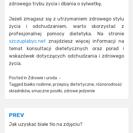
zdrowego trybu życia i dbania o sylwetkę.
Jeżeli zmagasz się z utrzymaniem zdrowego stylu
życia i odchudzaniem, warto skorzystać z
profesjonalnej pomocy dietetyka. Na stronie
szczuplabyc.net
znajdziesz więcej informacji na
temat konsultacji dietetycznych oraz porad i
wskazówek dotyczących odchudzania i zdrowego
życia.
Posted in
Zdrowie i uroda
Tagged
białko roślinne
,
przepisy dietetyczne
,
różnorodność
składników
,
smaczne posiłki
,
zdrowe jedzenie
Nawigacja
PREV
wpisu
Jak uzyskać białe tło na zdjęciu?