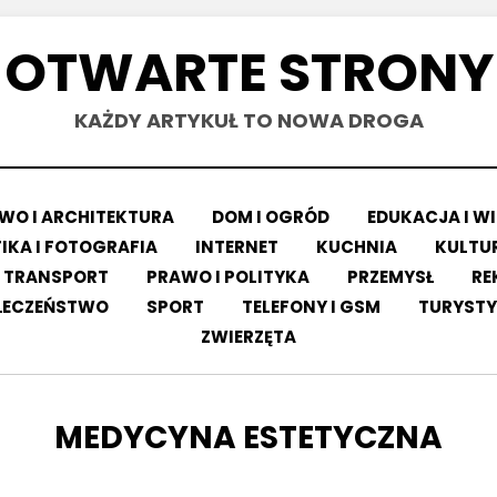
OTWARTE STRONY
KAŻDY ARTYKUŁ TO NOWA DROGA
O I ARCHITEKTURA
DOM I OGRÓD
EDUKACJA I W
IKA I FOTOGRAFIA
INTERNET
KUCHNIA
KULTUR
 TRANSPORT
PRAWO I POLITYKA
PRZEMYSŁ
RE
ŁECZEŃSTWO
SPORT
TELEFONY I GSM
TURYSTY
ZWIERZĘTA
TAG
:
MEDYCYNA ESTETYCZNA