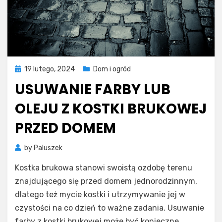
Posted
19 lutego, 2024
Dom i ogród
on
USUWANIE FARBY LUB
OLEJU Z KOSTKI BRUKOWEJ
PRZED DOMEM
by
Paluszek
Kostka brukowa stanowi swoistą ozdobę terenu
znajdującego się przed domem jednorodzinnym,
dlatego też mycie kostki i utrzymywanie jej w
czystości na co dzień to ważne zadania. Usuwanie
farby z kostki brukowej może być konieczne