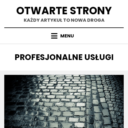
Skip
OTWARTE STRONY
to
content
KAŻDY ARTYKUŁ TO NOWA DROGA
MENU
TAG
:
PROFESJONALNE USŁUGI