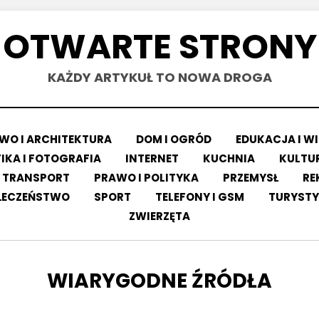
OTWARTE STRONY
KAŻDY ARTYKUŁ TO NOWA DROGA
O I ARCHITEKTURA
DOM I OGRÓD
EDUKACJA I W
IKA I FOTOGRAFIA
INTERNET
KUCHNIA
KULTUR
 TRANSPORT
PRAWO I POLITYKA
PRZEMYSŁ
RE
ŁECZEŃSTWO
SPORT
TELEFONY I GSM
TURYSTY
ZWIERZĘTA
TAG
:
WIARYGODNE ŹRÓDŁA