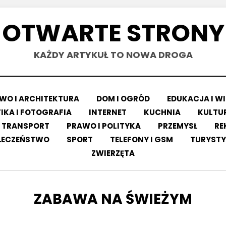
OTWARTE STRONY
KAŻDY ARTYKUŁ TO NOWA DROGA
O I ARCHITEKTURA
DOM I OGRÓD
EDUKACJA I W
IKA I FOTOGRAFIA
INTERNET
KUCHNIA
KULTUR
 TRANSPORT
PRAWO I POLITYKA
PRZEMYSŁ
RE
ŁECZEŃSTWO
SPORT
TELEFONY I GSM
TURYSTY
ZWIERZĘTA
TAG
:
ZABAWA NA ŚWIEŻYM